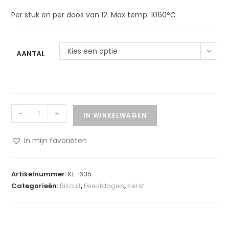
Per stuk en per doos van 12. Max temp. 1060°C
Kies een optie
AANTAL
-
+
IN WINKELWAGEN
In mijn favorieten
A
l
Artikelnummer:
KE-635
t
Categorieën:
Biscuit
,
Feestdagen
,
Kerst
e
r
n