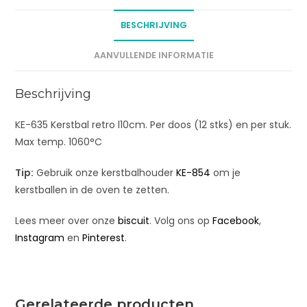
a
t
BESCHRIJVING
i
v
AANVULLENDE INFORMATIE
e
:
Beschrijving
KE-635 Kerstbal retro l10cm. Per doos (12 stks) en per stuk.
Max temp. 1060°C
Tip:
Gebruik onze kerstbalhouder
KE-854
om je
kerstballen in de oven te zetten.
Lees meer over onze
biscuit
. Volg ons op
Facebook
,
Instagram
en
Pinterest
.
Gerelateerde producten