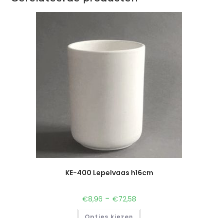
KE-400 Lepelvaas h16cm
-
€
8,96
€
72,58
Opties kiezen