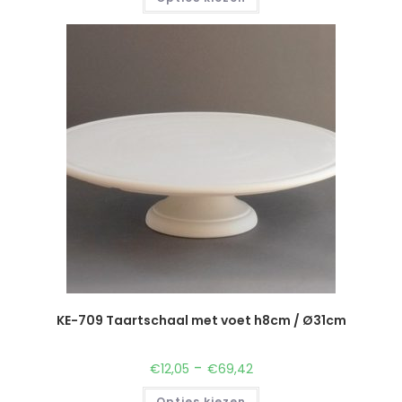
KE-709 Taartschaal met voet h8cm / Ø31cm
-
€
12,05
€
69,42
Opties kiezen