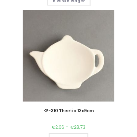
In winkelwagen
KE-310 Theetip 13x9cm
-
€
2,66
€
28,73