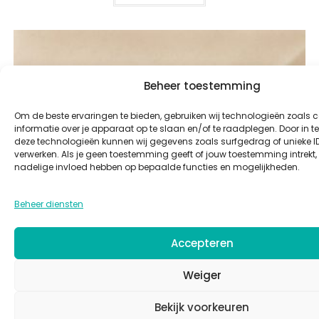
Mayco Foundations FN202 Yadro