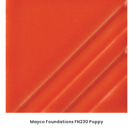
Mayco Foundations FN230 Poppy
-
€
7,10
€
20,99