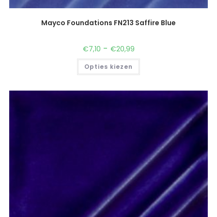
Mayco Foundations FN213 Saffire Blue
-
€
7,10
€
20,99
Opties kiezen