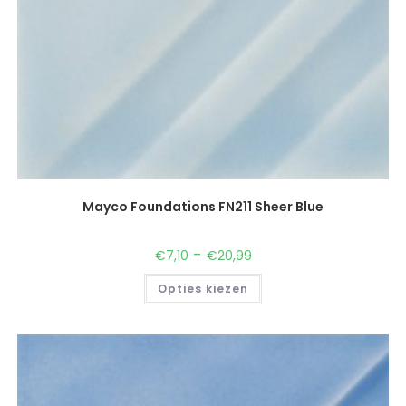
Mayco Foundations FN211 Sheer Blue
-
€
7,10
€
20,99
Opties kiezen