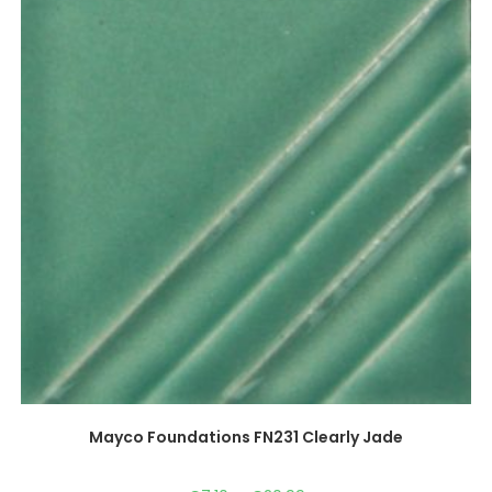
Beheer toestemming
Om de beste ervaringen te bieden, gebruiken wij technologieën zoals 
informatie over je apparaat op te slaan en/of te raadplegen. Door in
deze technologieën kunnen wij gegevens zoals surfgedrag of unieke ID
verwerken. Als je geen toestemming geeft of jouw toestemming intrekt, 
nadelige invloed hebben op bepaalde functies en mogelijkheden.
Beheer diensten
Accepteren
Mayco Foundations FN231 Clearly Jade
Weiger
-
€
7,10
€
20,99
Bekijk voorkeuren
Opties kiezen