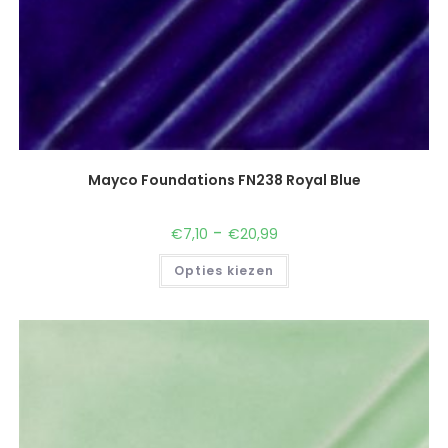
Mayco Foundations FN238 Royal Blue
-
€
7,10
€
20,99
Opties kiezen