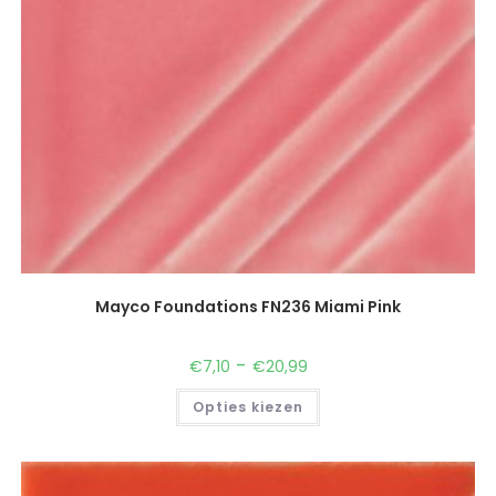
Mayco Foundations FN236 Miami Pink
-
€
7,10
€
20,99
Opties kiezen