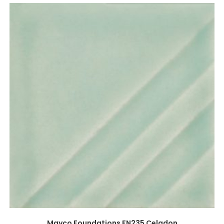
Mayco Foundations FN235 Celadon