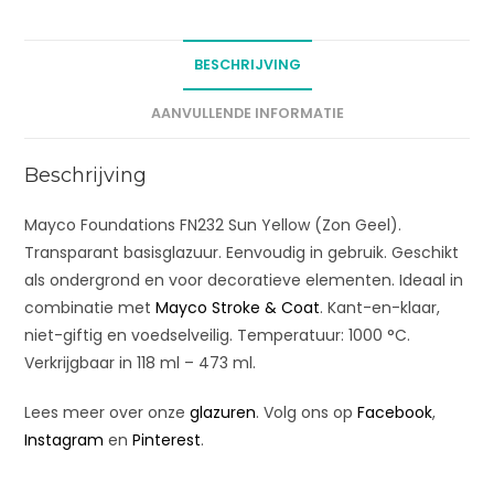
a
t
BESCHRIJVING
i
v
AANVULLENDE INFORMATIE
e
:
Beschrijving
Mayco Foundations FN232 Sun Yellow (Zon Geel).
Transparant basisglazuur. Eenvoudig in gebruik. Geschikt
als ondergrond en voor decoratieve elementen. Ideaal in
combinatie met
Mayco Stroke & Coat
. Kant-en-klaar,
niet-giftig en voedselveilig. Temperatuur: 1000 °C.
Verkrijgbaar in 118 ml – 473 ml.
Lees meer over onze
glazuren
. Volg ons op
Facebook
,
Instagram
en
Pinterest
.