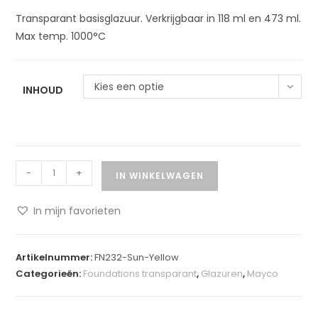
Transparant basisglazuur. Verkrijgbaar in 118 ml en 473 ml.
Max temp. 1000°C
Kies een optie
INHOUD
-
+
IN WINKELWAGEN
In mijn favorieten
A
l
Artikelnummer:
FN232-Sun-Yellow
t
Categorieën:
Foundations transparant
,
Glazuren
,
Mayco
e
r
n