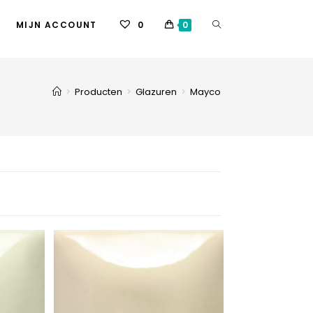
MIJN ACCOUNT
0
0
>
Producten
>
Glazuren
>
Mayco