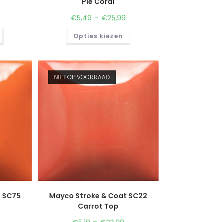
Pie Coral
-
€
5,49
€
25,99
Opties kiezen
NIET OP VOORRAAD
t SC75
Mayco Stroke & Coat SC22
Carrot Top
-