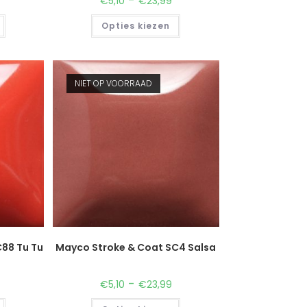
€
5,10
€
23,99
Opties kiezen
NIET OP VOORRAAD
88 Tu Tu
Mayco Stroke & Coat SC4 Salsa
-
€
5,10
€
23,99