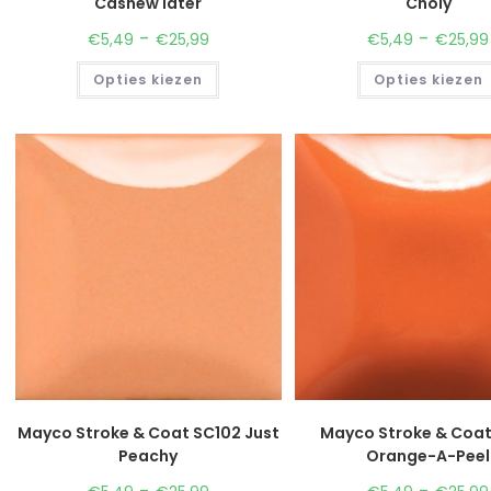
Cashew later
Choly
-
-
€
5,49
€
25,99
€
5,49
€
25,99
Opties kiezen
Opties kiezen
Mayco Stroke & Coat SC102 Just
Mayco Stroke & Coa
Peachy
Orange-A-Peel
-
-