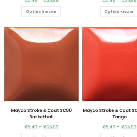
€
5,49
€
25,99
€
5,49
€
25,99
Opties kiezen
Opties kiezen
Mayco Stroke & Coat SC80
Mayco Stroke & Coat SC
Basketball
Tango
-
-
€
5,49
€
25,99
€
5,49
€
25,99