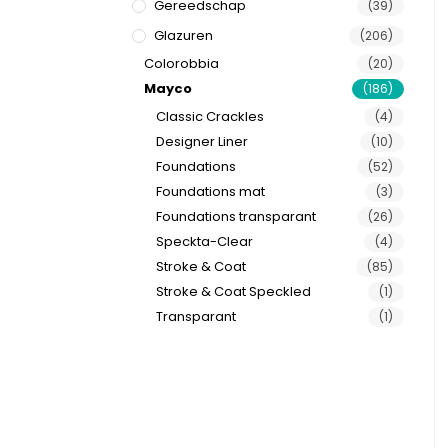
Gereedschap
(39)
Glazuren
(206)
Colorobbia
(20)
Mayco
(186)
Classic Crackles
(4)
Designer Liner
(10)
Foundations
(52)
Foundations mat
(3)
Foundations transparant
(26)
Speckta-Clear
(4)
Stroke & Coat
(85)
Stroke & Coat Speckled
(1)
Transparant
(1)