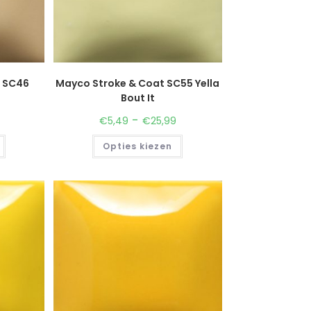
t SC46
Mayco Stroke & Coat SC55 Yella
Bout It
-
€
5,49
€
25,99
Opties kiezen