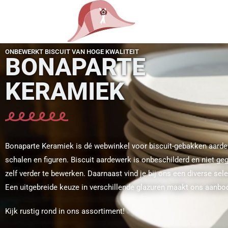
ONBEWERKT BISCUIT VAN HOGE KWALITEIT
BONAPARTE
KERAMIEK
Bonaparte Keramiek is dé webwinkel voor biscuit-gebakken aarde
schalen en figuren. Biscuit aardewerk is onbeschilderd en niet g
zelf verder te bewerken. Daarnaast vind je bij ons een diverse se
Een uitgebreide keuze in verschillende glazuren maakt ons aanbo
Kijk rustig rond in ons assortiment!