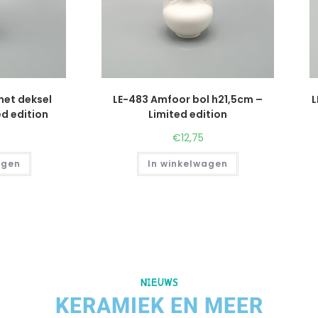
met deksel
LE-483 Amfoor bol h21,5cm –
L
d edition
Limited edition
€
12,75
agen
In winkelwagen
NIEUWS
KERAMIEK EN MEER