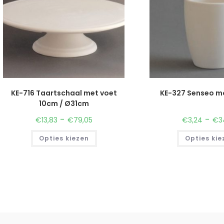
KE-716 Taartschaal met voet
KE-327 Senseo m
10cm / Ø31cm
-
-
€
13,83
€
79,05
€
3,24
€
3
Opties kiezen
Opties kie