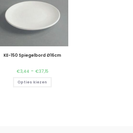
KE-150 Spiegelbord Ø16cm
-
€
3,44
€
37,15
Opties kiezen