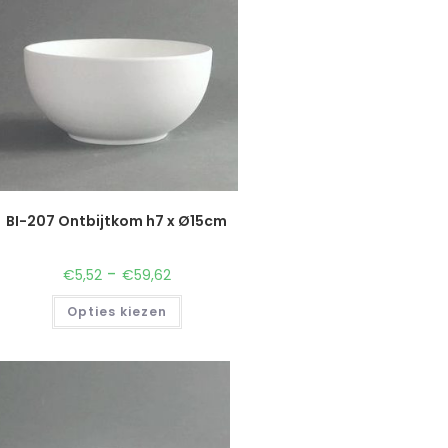
BI-207 Ontbijtkom h7 x Ø15cm
-
€
5,52
€
59,62
Opties kiezen