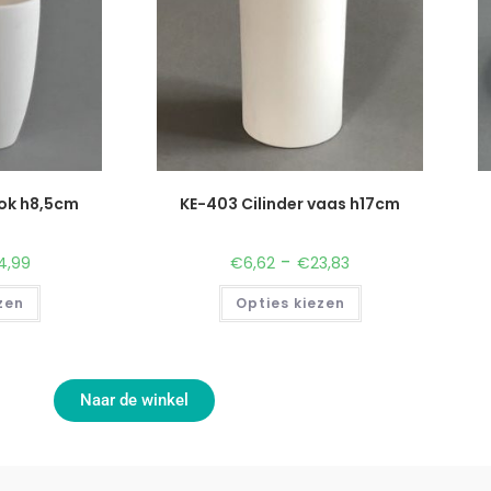
ok h8,5cm
KE-403 Cilinder vaas h17cm
-
4,99
€
6,62
€
23,83
zen
Opties kiezen
Naar de winkel