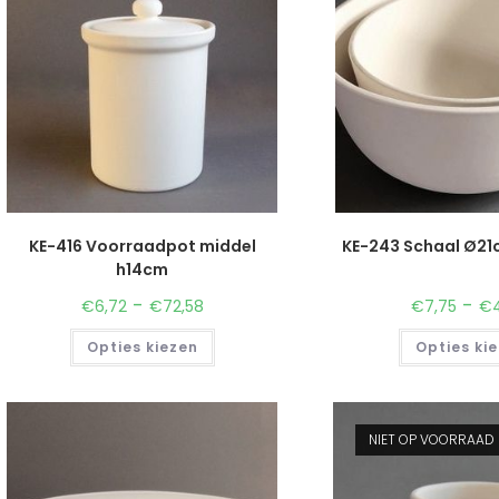
KE-416 Voorraadpot middel
KE-243 Schaal Ø21
h14cm
-
-
€
6,72
€
72,58
€
7,75
€
Opties kiezen
Opties ki
NIET OP VOORRAAD