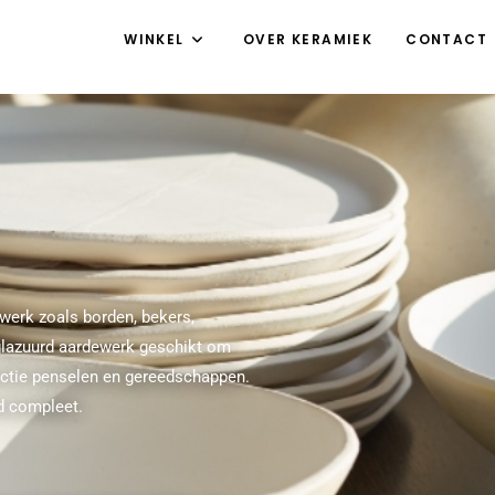
WINKEL
OVER KERAMIEK
CONTACT
werk zoals borden, bekers,
eglazuurd aardewerk geschikt om
lectie penselen en gereedschappen.
d compleet.