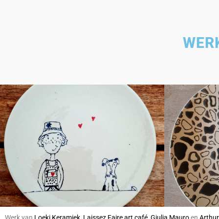
WER
Werk van
Loeki Keramiek
,
Laissez Faire art café
,
Giulia Mauro
en
Arthur