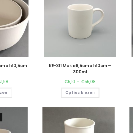
cm x h10,5cm
KE-311 Mok ø8,5cm x h10cm –
300ml
-
41,58
€
5,10
€
55,08
ezen
Opties kiezen