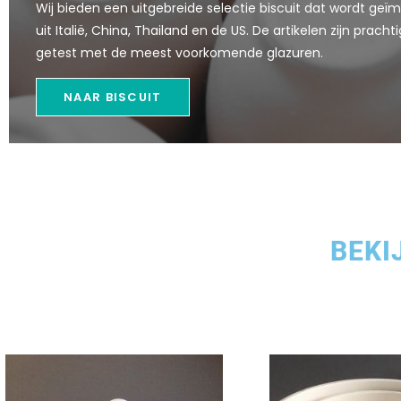
Wij bieden een uitgebreide selectie biscuit dat wordt geï
uit Italië, China, Thailand en de US. De artikelen zijn pracht
getest met de meest voorkomende glazuren.
NAAR BISCUIT
BEKI