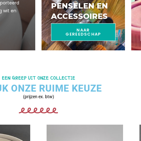
mporteerd
PENSELEN EN
ig wit en
ACCESSOIRES
NAAR
GEREEDSCHAP
EEN GREEP UIT ONZE COLLECTIE
JK ONZE RUIME KEUZE
(prijzen ex. btw)