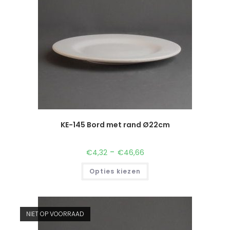
KE-145 Bord met rand Ø22cm
-
€
4,32
€
46,66
Opties kiezen
NIET OP VOORRAAD