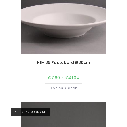
KE-139 Pastabord Ø30cm
-
€
7,60
€
41,04
Opties kiezen
NIET OP VOORRAAD