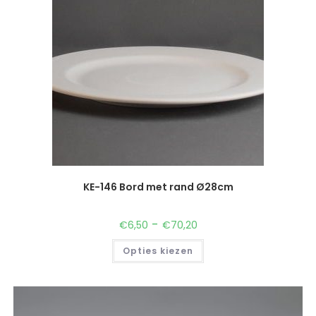
KE-146 Bord met rand Ø28cm
-
€
6,50
€
70,20
Opties kiezen