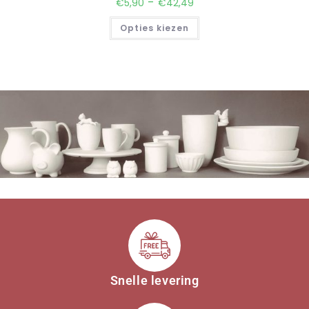
-
€
5,90
€
42,49
Opties kiezen
Snelle levering