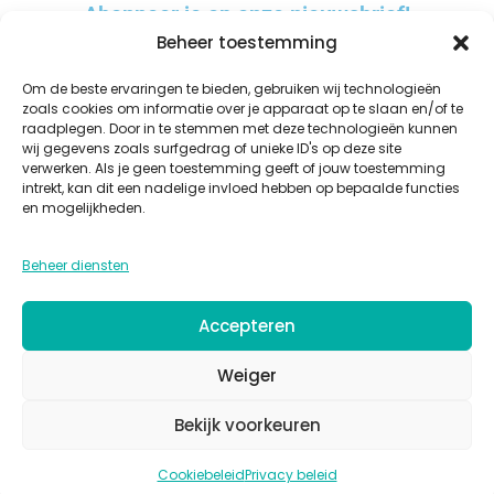
Abonneer je op onze nieuwsbrief!
Beheer toestemming
Om de beste ervaringen te bieden, gebruiken wij technologieën
zoals cookies om informatie over je apparaat op te slaan en/of te
raadplegen. Door in te stemmen met deze technologieën kunnen
AANMELDEN
wij gegevens zoals surfgedrag of unieke ID's op deze site
verwerken. Als je geen toestemming geeft of jouw toestemming
A
intrekt, kan dit een nadelige invloed hebben op bepaalde functies
l
en mogelijkheden.
t
WINKEL
OVER ONS
BESTELLEN EN BEZORGEN
KWALITEIT
GLAZUREN
e
Beheer diensten
PRIVACY
COOKIES
ALGEMENE VOORWAARDEN
CONTACT
r
n
Accepteren
a
t
Weiger
i
Bekijk voorkeuren
v
© Copyright 2026 – Bonaparte Keramiek
e
Cookiebeleid
Privacy beleid
: