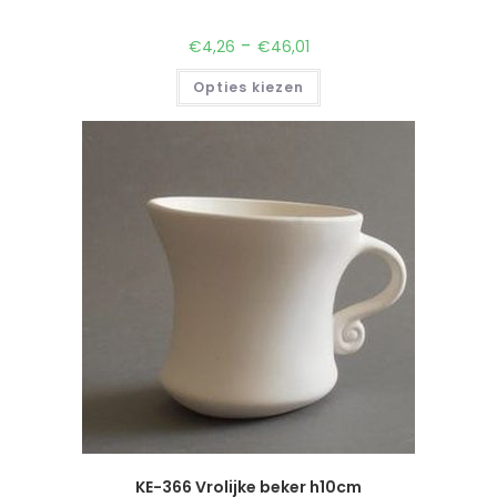
-
€
4,26
€
46,01
Opties kiezen
KE-366 Vrolijke beker h10cm