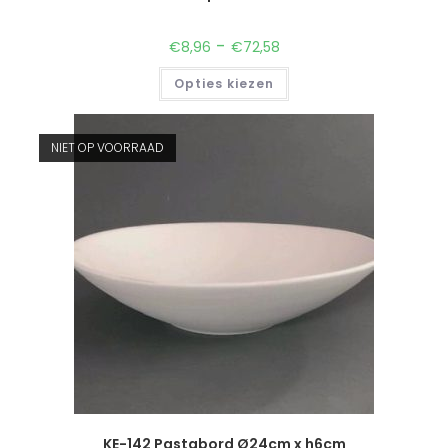
-
€
8,96
€
72,58
Opties kiezen
NIET OP VOORRAAD
KE-142 Pastabord Ø24cm x h6cm