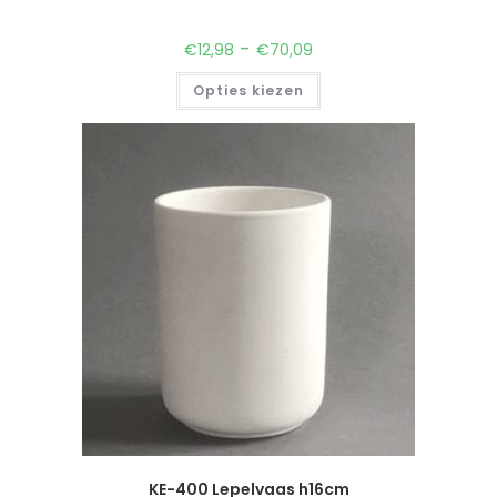
-
€
12,98
€
70,09
Opties kiezen
KE-400 Lepelvaas h16cm