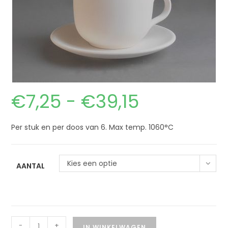
€
7,25
-
€
39,15
Per stuk en per doos van 6. Max temp. 1060°C
Kies een optie
AANTAL
-
+
IN WINKELWAGEN