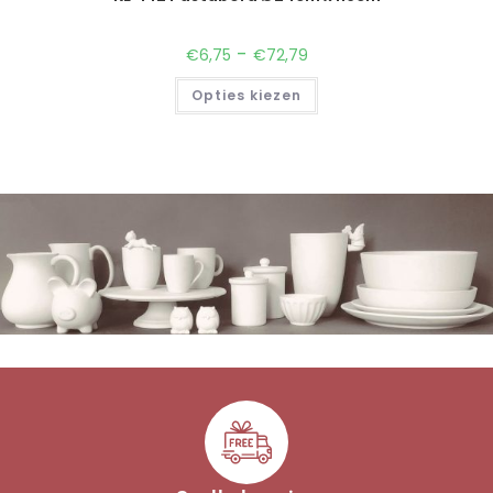
-
€
6,75
€
72,79
Opties kiezen