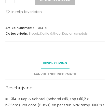
In mijn favorieten
A
l
Artikelnummer:
KE-314-s
t
Categorieën:
Biscuit
,
Koffie & thee
,
Kop en schotels
e
r
n
a
t
BESCHRIJVING
i
v
AANVULLENDE INFORMATIE
e
:
Beschrijving
KE-314-s Kop & Schotel (Schotel Ø16, Kop Ø10,2 x
h7,5cm). Per doos (6 stks) en per stuk. Max temp. 1060°C