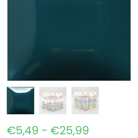
€
5,49
-
€
25,99