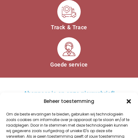
Track & Trace
Goede service
Abonneer je op onze nieuwsbrief!
Beheer toestemming
Om de beste ervaringen te bieden, gebruiken wij technologieën
zoals cookies om informatie over je apparaat op te slaan en/of te
raadplegen. Door in te stemmen met deze technologieën kunnen
AANMELDEN
wij gegevens zoals surfgedrag of unieke ID's op deze site
verwerken. Als je geen toestemming geeft of jouw toestemming