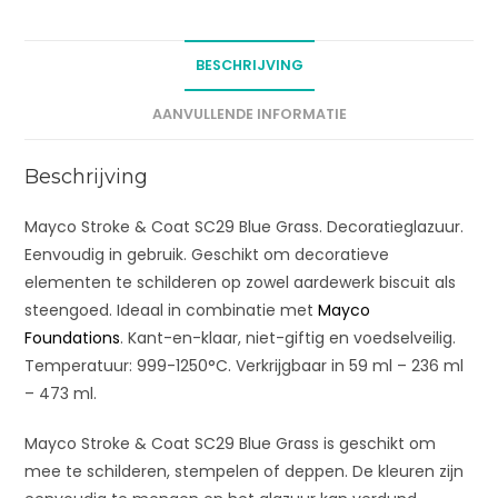
a
t
BESCHRIJVING
i
v
AANVULLENDE INFORMATIE
e
:
Beschrijving
Mayco Stroke & Coat SC29 Blue Grass. Decoratieglazuur.
Eenvoudig in gebruik. Geschikt om decoratieve
elementen te schilderen op zowel aardewerk biscuit als
steengoed. Ideaal in combinatie met
Mayco
Foundations
. Kant-en-klaar, niet-giftig en voedselveilig.
Temperatuur: 999-1250°C. Verkrijgbaar in 59 ml – 236 ml
– 473 ml.
Mayco Stroke & Coat SC29 Blue Grass is geschikt om
mee te schilderen, stempelen of deppen. De kleuren zijn