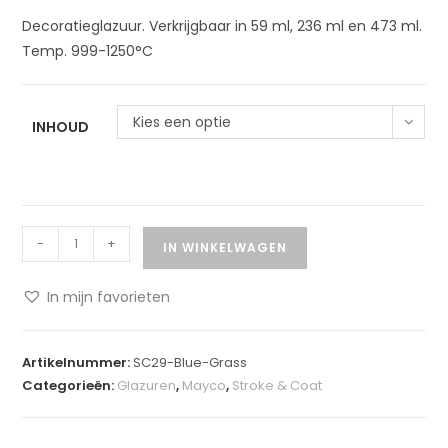
Decoratieglazuur. Verkrijgbaar in 59 ml, 236 ml en 473 ml.
Temp. 999-1250°C
Kies een optie
INHOUD
-
+
IN WINKELWAGEN
In mijn favorieten
A
l
Artikelnummer:
SC29-Blue-Grass
t
Categorieën:
Glazuren
,
Mayco
,
Stroke & Coat
e
r
n