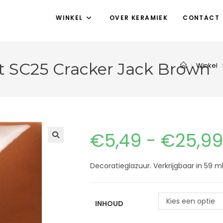
WINKEL
OVER KERAMIEK
CONTACT
t SC25 Cracker Jack Brown
>
Winkel
€
5,49
-
€
25,99
Decoratieglazuur. Verkrijgbaar in 59 
Kies een optie
INHOUD