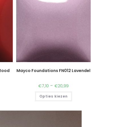
Rood
Mayco Foundations FN012 Lavendel
-
€
7,10
€
20,99
Opties kiezen