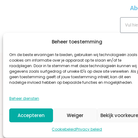
Ab
Beheer toestemming
A
Om de beste ervaringen te bieden, gebruiken wij technologieën zoals
cookies om informatie over je apparaat op te slaan en/of te
l
raadplegen. Door in te stemmen met deze technologieën kunnen wij
t
gegevens zoals surfgedrag of unieke ID's op deze site verwerken. Als 
WINKEL
OVER ONS
BESTELLEN EN BEZOR
e
geen toestemming geeft of jouw toestemming intrekt, kan dit een
nadelige invloed hebben op bepaalde functies en mogelijkheden.
r
n
Beheer diensten
a
t
i
Accepteren
Weiger
Bekijk voorkeur
v
Cookiebeleid
Privacy beleid
e
: