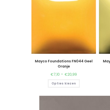
Mayco Foundations FN044 Geel
May
Oranje
-
€
7,10
€
20,99
Opties kiezen