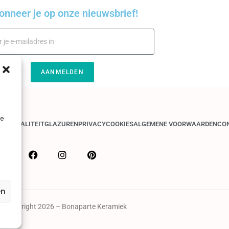
onneer je op onze nieuwsbrief!
AANMELDEN
je
GEN
KWALITEIT
GLAZUREN
PRIVACY
COOKIES
ALGEMENE VOORWAARDEN
CO
en
© Copyright 2026 – Bonaparte Keramiek