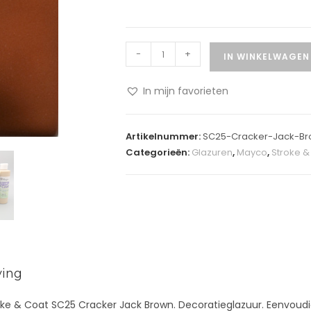
-
+
IN WINKELWAGEN
In mijn favorieten
A
l
Artikelnummer:
SC25-Cracker-Jack-B
t
Categorieën:
Glazuren
,
Mayco
,
Stroke &
e
r
n
a
t
i
v
ving
e
:
ke & Coat SC25 Cracker Jack Brown. Decoratieglazuur. Eenvoudi