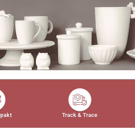
rpakt
Track & Trace