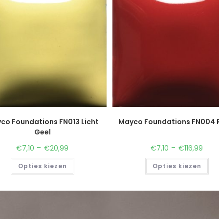
co Foundations FN013 Licht
Mayco Foundations FN004 
Geel
-
-
€
7,10
€
20,99
€
7,10
€
116,99
Opties kiezen
Opties kiezen