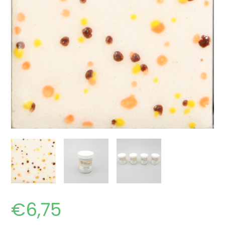
€
6,75