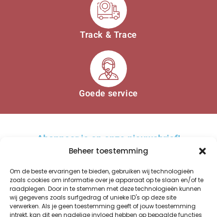
Track & Trace
Goede service
Abonneer je op onze nieuwsbrief!
Beheer toestemming
Om de beste ervaringen te bieden, gebruiken wij technologieën
zoals cookies om informatie over je apparaat op te slaan en/of te
raadplegen. Door in te stemmen met deze technologieën kunnen
AANMELDEN
wij gegevens zoals surfgedrag of unieke ID's op deze site
verwerken. Als je geen toestemming geeft of jouw toestemming
A
intrekt, kan dit een nadelige invloed hebben op bepaalde functies