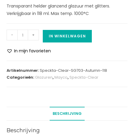
Transparant helder glanzend glazuur met glitters.
Verkrijgbaar in 118 ml. Max temp. 1000°C
-
+
IN WINKELWAGEN
In mijn favorieten
A
l
Artikelnummer:
Speckta-Clear-SG703-Autumn-118
t
Categorieën:
Glazuren
,
Mayco
,
Speckta-Clear
e
r
n
a
t
BESCHRIJVING
i
v
Beschrijving
e