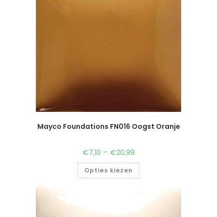
Mayco Foundations FN016 Oogst Oranje
-
€
7,10
€
20,99
Opties kiezen