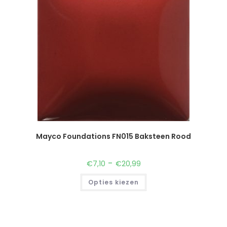
Mayco Foundations FN015 Baksteen Rood
-
€
7,10
€
20,99
Opties kiezen