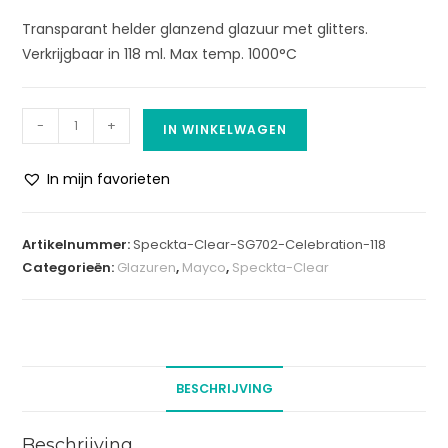
Transparant helder glanzend glazuur met glitters.
Verkrijgbaar in 118 ml. Max temp. 1000°C
-
+
IN WINKELWAGEN
In mijn favorieten
A
l
Artikelnummer:
Speckta-Clear-SG702-Celebration-118
t
Categorieën:
Glazuren
,
Mayco
,
Speckta-Clear
e
r
n
a
t
BESCHRIJVING
i
v
Beschrijving