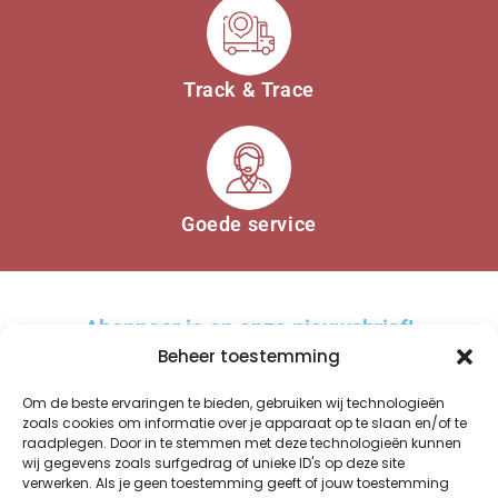
Track & Trace
Goede service
Abonneer je op onze nieuwsbrief!
Beheer toestemming
Om de beste ervaringen te bieden, gebruiken wij technologieën
zoals cookies om informatie over je apparaat op te slaan en/of te
raadplegen. Door in te stemmen met deze technologieën kunnen
AANMELDEN
wij gegevens zoals surfgedrag of unieke ID's op deze site
verwerken. Als je geen toestemming geeft of jouw toestemming
A