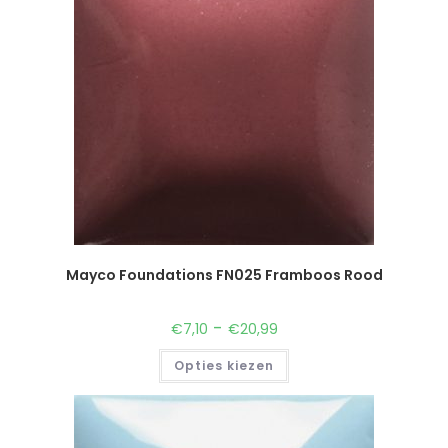
Mayco Foundations FN025 Framboos Rood
-
€
7,10
€
20,99
Opties kiezen