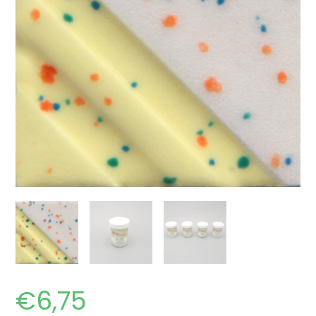
€
6,75