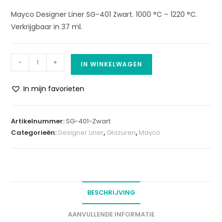
Mayco Designer Liner SG-401 Zwart. 1000 °C – 1220 °C.
Verkrijgbaar in 37 ml.
-
+
IN WINKELWAGEN
In mijn favorieten
A
l
Artikelnummer:
SG-401-Zwart
t
Categorieën:
Designer Liner
,
Glazuren
,
Mayco
e
r
n
a
t
BESCHRIJVING
i
v
AANVULLENDE INFORMATIE