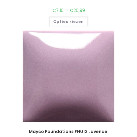
-
€
7,10
€
20,99
Opties kiezen
Mayco Foundations FN012 Lavendel