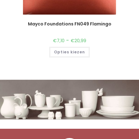
Mayco Foundations FN049 Flamingo
-
€
7,10
€
20,99
Opties kiezen