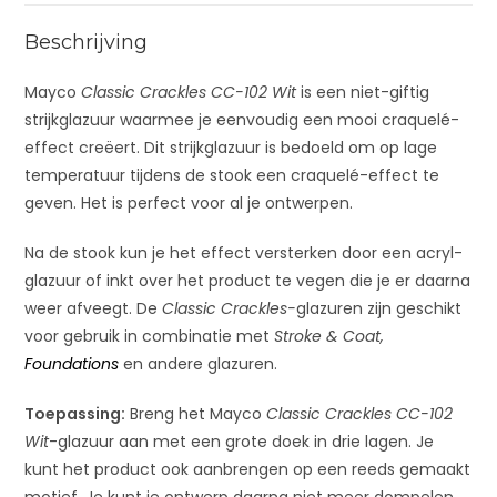
e
:
Beschrijving
Mayco
Classic Crackles CC-102 Wit
is een niet-giftig
strijkglazuur waarmee je eenvoudig een mooi craquelé-
effect creëert. Dit strijkglazuur is bedoeld om op lage
temperatuur tijdens de stook een craquelé-effect te
geven. Het is perfect voor al je ontwerpen.
Na de stook kun je het effect versterken door een acryl-
glazuur of inkt over het product te vegen die je er daarna
weer afveegt. De
Classic Crackles-
glazuren zijn geschikt
voor gebruik in combinatie met
Stroke & Coat,
Foundations
en andere glazuren.
Toepassing:
Breng het Mayco
Classic Crackles CC-102
Wit
-glazuur aan met een grote doek in drie lagen. Je
kunt het product ook aanbrengen op een reeds gemaakt
motief. Je kunt je ontwerp daarna niet meer dompelen,