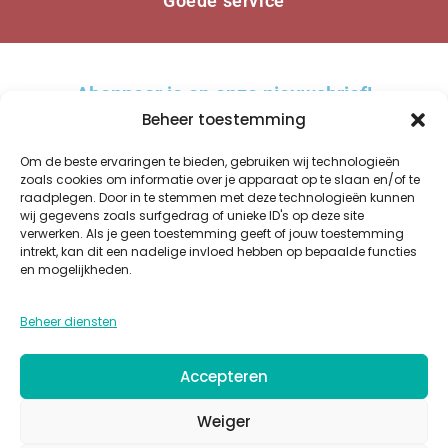
Goede service
Abonneer je op onze nieuwsbrief!
Beheer toestemming
Om de beste ervaringen te bieden, gebruiken wij technologieën
zoals cookies om informatie over je apparaat op te slaan en/of te
raadplegen. Door in te stemmen met deze technologieën kunnen
AANMELDEN
wij gegevens zoals surfgedrag of unieke ID's op deze site
verwerken. Als je geen toestemming geeft of jouw toestemming
A
intrekt, kan dit een nadelige invloed hebben op bepaalde functies
l
en mogelijkheden.
t
WINKEL
OVER ONS
BESTELLEN EN BEZORGEN
KWALITEIT
GLAZUREN
e
Beheer diensten
PRIVACY
COOKIES
ALGEMENE VOORWAARDEN
CONTACT
r
n
Accepteren
a
t
Weiger
i