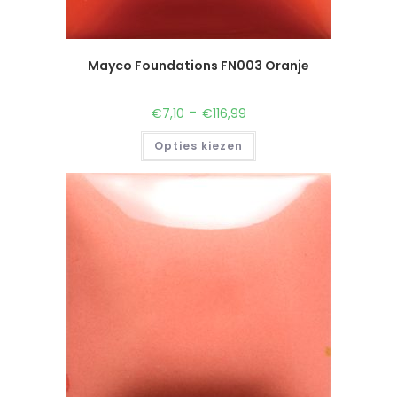
Mayco Foundations FN003 Oranje
-
€
7,10
€
116,99
Opties kiezen