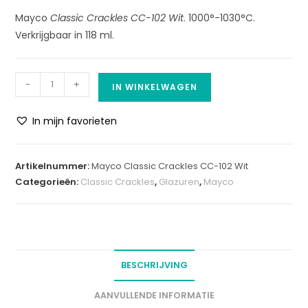
Mayco
Classic Crackles CC-102 Wit
. 1000°-1030°C.
Verkrijgbaar in 118 ml.
-
+
IN WINKELWAGEN
In mijn favorieten
A
l
Artikelnummer:
Mayco Classic Crackles CC-102 Wit
t
Categorieën:
Classic Crackles
,
Glazuren
,
Mayco
e
r
n
a
t
BESCHRIJVING
i
v
AANVULLENDE INFORMATIE