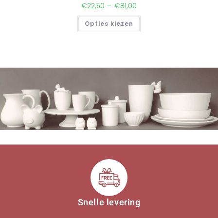
-
€
22,50
€
81,00
Opties kiezen
Snelle levering