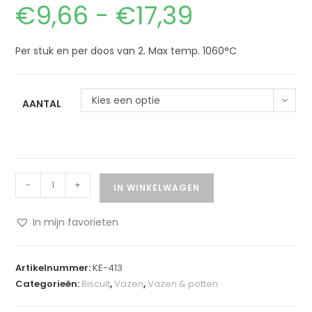
€
9,66
-
€
17,39
Per stuk en per doos van 2. Max temp. 1060°C
Kies een optie
AANTAL
-
+
IN WINKELWAGEN
In mijn favorieten
A
l
Artikelnummer:
KE-413
t
Categorieën:
Biscuit
,
Vazen
,
Vazen & potten
e
r