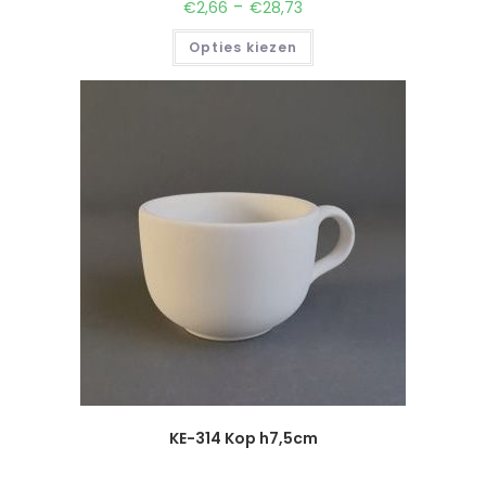
-
€
2,66
€
28,73
Opties kiezen
KE-314 Kop h7,5cm