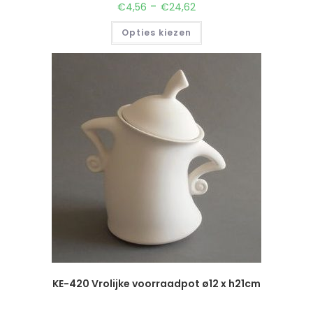
-
€
4,56
€
24,62
Opties kiezen
KE-420 Vrolijke voorraadpot ø12 x h21cm