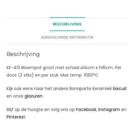
n
a
t
BESCHRIJVING
i
v
AANVULLENDE INFORMATIE
e
:
Beschrijving
KE-413 Bloempot groot met schaal ø14cm x h16cm. Per
doos (2 stks) en per stuk. Max temp. 1060°C
Kijk ook eens naar het andere Bonaparte Keramiek
biscuit
en onze
glazuren
.
Blijf op de hoogte en volg ons op
Facebook
,
Instagram
en
Pinterest
.