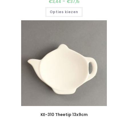
-
€
3,44
€
37,15
Opties kiezen
KE-310 Theetip 13x9cm