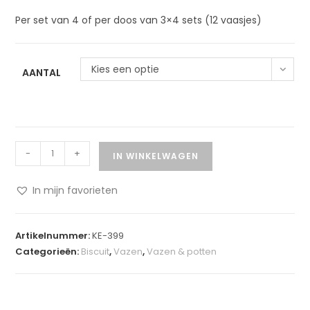
Per set van 4 of per doos van 3×4 sets (12 vaasjes)
Kies een optie
AANTAL
-
+
IN WINKELWAGEN
In mijn favorieten
A
l
Artikelnummer:
KE-399
t
Categorieën:
Biscuit
,
Vazen
,
Vazen & potten
e
r
n