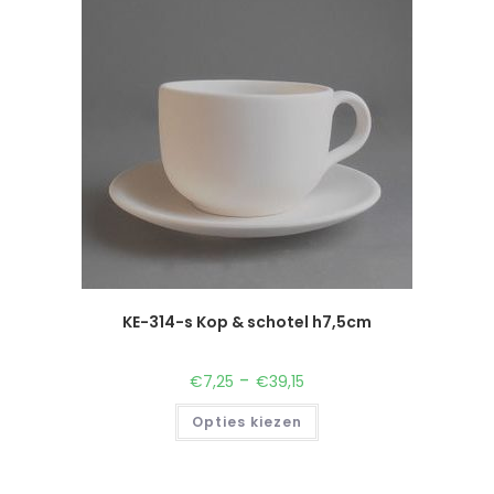
KE-314-s Kop & schotel h7,5cm
-
€
7,25
€
39,15
Opties kiezen