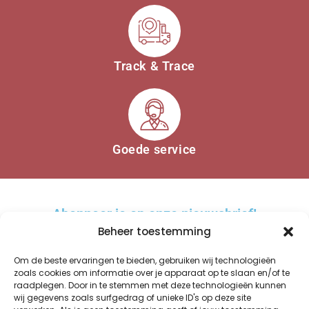
Track & Trace
Goede service
Abonneer je op onze nieuwsbrief!
Beheer toestemming
Om de beste ervaringen te bieden, gebruiken wij technologieën
zoals cookies om informatie over je apparaat op te slaan en/of te
raadplegen. Door in te stemmen met deze technologieën kunnen
AANMELDEN
wij gegevens zoals surfgedrag of unieke ID's op deze site