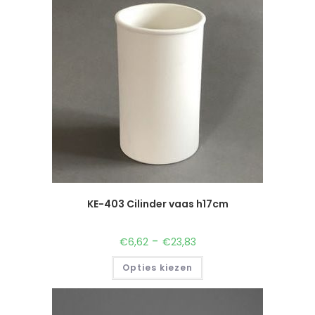
KE-403 Cilinder vaas h17cm
-
€
6,62
€
23,83
Opties kiezen