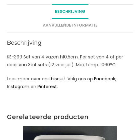
a
t
BESCHRIJVING
i
v
AANVULLENDE INFORMATIE
e
:
Beschrijving
KE-399 Set van 4 vazen h10,5cm. Per set van 4 of per
doos van 3×4 sets (12 vaasjes). Max temp. 1060°C.
Lees meer over ons
biscuit
. Volg ons op
Facebook
,
Instagram
en
Pinterest
.
Gerelateerde producten