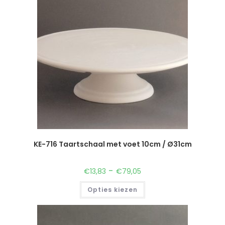
KE-716 Taartschaal met voet 10cm / Ø31cm
-
€
13,83
€
79,05
Opties kiezen