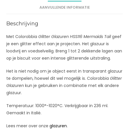
v
AANVULLENDE INFORMATIE
e
:
Beschrijving
Met Colorobbia
Glitter Glazuren HSS116 Mermaids Tail
geef
je een glitter effect aan je projecten. Het glazuur is
loodvrij en voedselveilig. Breng 1 tot 2 dekkende lagen aan
op je biscuit voor een intense glitterende uitstraling.
Het is niet nodig om je object eerst in transparant glazuur
te dompelen, hoewel dit wel mogelijk is. Colorobbia
Glitter
Glazuren
kun je gebruiken in combinatie met elk andere
glazuur.
Temperatuur: 1000°-1020°C. Verkrijgbaar in 236 ml.
Gemaakt in Italië.
Lees meer over onze
glazuren
.