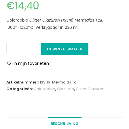
€
14,40
Colorobbia
Glitter Glazuren HSS116 Mermaids Tail
.
1000°-1020°C. Verkrijgbaar in 236 ml.
-
+
IN WINKELWAGEN
In mijn favorieten
A
l
Artikelnummer:
HSS116-Mermaids Tail
t
Categorieën:
Colorobbia
,
Glazuren
,
Glitter Glazuren
e
r
n
a
t
BESCHRIJVING
i