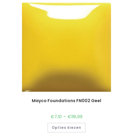
Mayco Foundations FN002 Geel
-
€
7,10
€
116,99
Opties kiezen