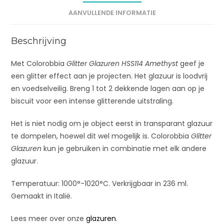
v
AANVULLENDE INFORMATIE
e
:
Beschrijving
Met Colorobbia
Glitter Glazuren HSS114 Amethyst
geef je
een glitter effect aan je projecten. Het glazuur is loodvrij
en voedselveilig. Breng 1 tot 2 dekkende lagen aan op je
biscuit voor een intense glitterende uitstraling.
Het is niet nodig om je object eerst in transparant glazuur
te dompelen, hoewel dit wel mogelijk is. Colorobbia
Glitter
Glazuren
kun je gebruiken in combinatie met elk andere
glazuur.
Temperatuur: 1000°-1020°C. Verkrijgbaar in 236 ml.
Gemaakt in Italië.
Lees meer over onze
glazuren
.