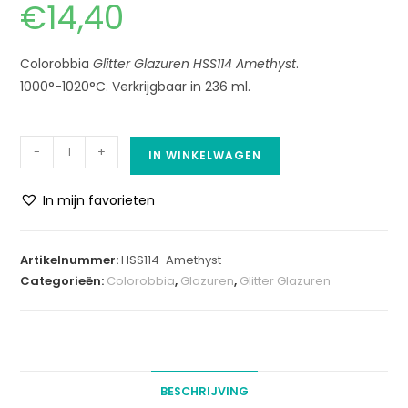
€
14,40
Colorobbia
Glitter Glazuren HSS114 Amethyst
.
1000°-1020°C. Verkrijgbaar in 236 ml.
-
+
IN WINKELWAGEN
In mijn favorieten
A
l
Artikelnummer:
HSS114-Amethyst
t
Categorieën:
Colorobbia
,
Glazuren
,
Glitter Glazuren
e
r
n
a
t
BESCHRIJVING
i