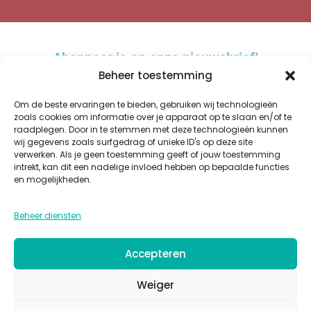
Abonneer je op onze nieuwsbrief!
Beheer toestemming
Om de beste ervaringen te bieden, gebruiken wij technologieën
zoals cookies om informatie over je apparaat op te slaan en/of te
raadplegen. Door in te stemmen met deze technologieën kunnen
AANMELDEN
wij gegevens zoals surfgedrag of unieke ID's op deze site
verwerken. Als je geen toestemming geeft of jouw toestemming
A
intrekt, kan dit een nadelige invloed hebben op bepaalde functies
l
en mogelijkheden.
t
WINKEL
OVER ONS
BESTELLEN EN BEZORGEN
KWALITEIT
GLAZUREN
e
Beheer diensten
PRIVACY
COOKIES
ALGEMENE VOORWAARDEN
CONTACT
r
n
Accepteren
a
t
Weiger
i