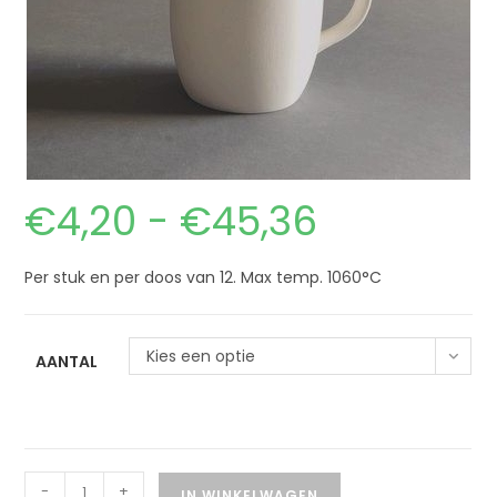
€
4,20
-
€
45,36
Per stuk en per doos van 12. Max temp. 1060°C
Kies een optie
AANTAL
-
+
IN WINKELWAGEN