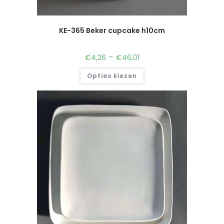
KE-365 Beker cupcake h10cm
-
€
4,26
€
46,01
Opties kiezen