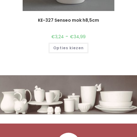
KE-327 Senseo mok h8,5cm
-
€
3,24
€
34,99
Opties kiezen