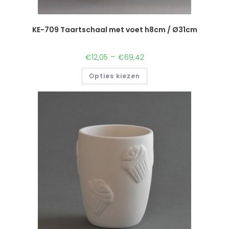
KE-709 Taartschaal met voet h8cm / Ø31cm
-
€
12,05
€
69,42
Opties kiezen