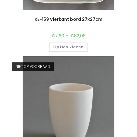
KE-159 Vierkant bord 27x27cm
-
€
7,60
€
82,08
Opties kiezen
NIET OP VOORRAAD