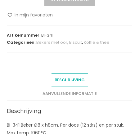
In mijn favorieten
A
l
Artikelnummer:
BI-341
t
Categorieën:
Bekers met oor
,
Biscuit
,
Koffie & thee
e
r
n
a
t
BESCHRIJVING
i
v
AANVULLENDE INFORMATIE
e
:
Beschrijving
BI-341 Beker Ø8 x h8cm. Per doos (12 stks) en per stuk.
Max temp. 1060°C