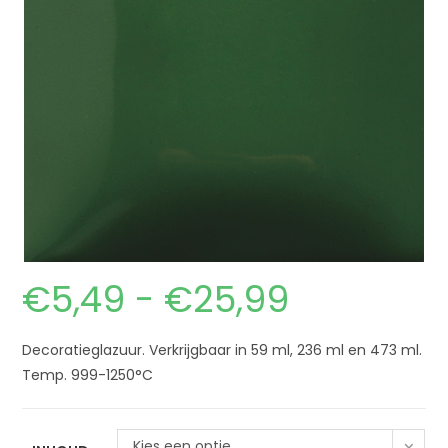
€
5,49
-
€
25,99
Decoratieglazuur. Verkrijgbaar in 59 ml, 236 ml en 473 ml.
Temp. 999-1250°C
Kies een optie