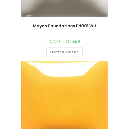
Mayco Foundations FN001 Wit
-
€
7,10
€
116,99
Opties kiezen