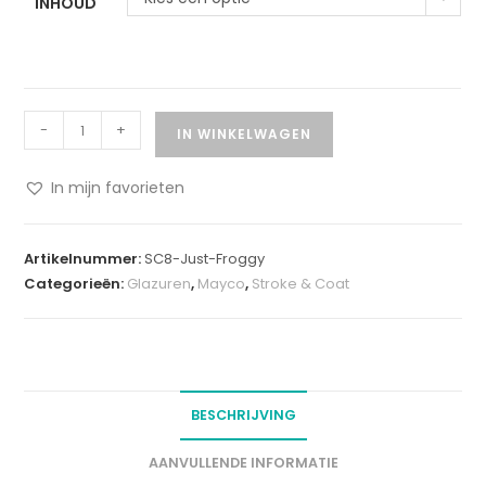
INHOUD
-
+
IN WINKELWAGEN
In mijn favorieten
A
l
Artikelnummer:
SC8-Just-Froggy
t
Categorieën:
Glazuren
,
Mayco
,
Stroke & Coat
e
r
n
a
t
BESCHRIJVING
i
v
AANVULLENDE INFORMATIE