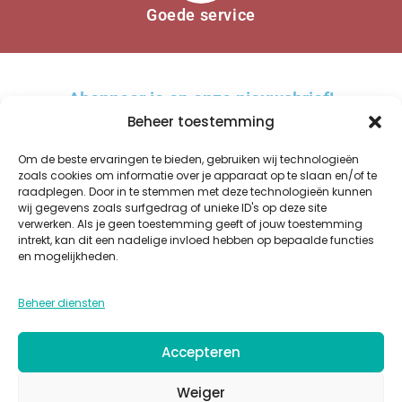
Goede service
Abonneer je op onze nieuwsbrief!
Beheer toestemming
Om de beste ervaringen te bieden, gebruiken wij technologieën
zoals cookies om informatie over je apparaat op te slaan en/of te
raadplegen. Door in te stemmen met deze technologieën kunnen
AANMELDEN
wij gegevens zoals surfgedrag of unieke ID's op deze site
verwerken. Als je geen toestemming geeft of jouw toestemming
A
intrekt, kan dit een nadelige invloed hebben op bepaalde functies
l
en mogelijkheden.
t
WINKEL
OVER ONS
BESTELLEN EN BEZORGEN
KWALITEIT
GLAZUREN
e
Beheer diensten
PRIVACY
COOKIES
ALGEMENE VOORWAARDEN
CONTACT
r
n
Accepteren
a
t
Weiger