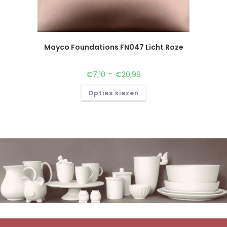
Mayco Foundations FN047 Licht Roze
-
€
7,10
€
20,99
Opties kiezen