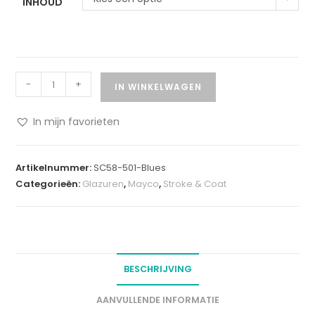
INHOUD
-
+
IN WINKELWAGEN
In mijn favorieten
A
l
Artikelnummer:
SC58-501-Blues
t
Categorieën:
Glazuren
,
Mayco
,
Stroke & Coat
e
r
n
a
t
BESCHRIJVING
i
v
AANVULLENDE INFORMATIE