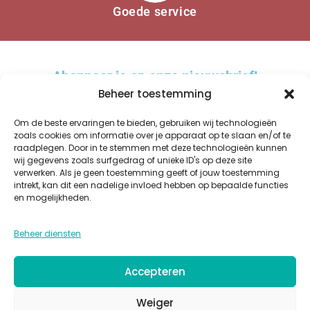
Goede service
Abonneer je op onze nieuwsbrief!
Beheer toestemming
Om de beste ervaringen te bieden, gebruiken wij technologieën
zoals cookies om informatie over je apparaat op te slaan en/of te
raadplegen. Door in te stemmen met deze technologieën kunnen
AANMELDEN
wij gegevens zoals surfgedrag of unieke ID's op deze site
verwerken. Als je geen toestemming geeft of jouw toestemming
A
intrekt, kan dit een nadelige invloed hebben op bepaalde functies
l
en mogelijkheden.
t
WINKEL
OVER ONS
BESTELLEN EN BEZORGEN
KWALITEIT
GLAZUREN
e
Beheer diensten
PRIVACY
COOKIES
ALGEMENE VOORWAARDEN
CONTACT
r
n
Accepteren
a
t
Weiger