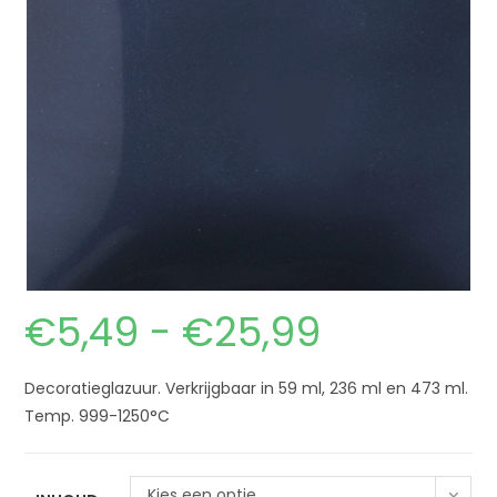
€
5,49
-
€
25,99
Decoratieglazuur. Verkrijgbaar in 59 ml, 236 ml en 473 ml.
Temp. 999-1250°C
Kies een optie