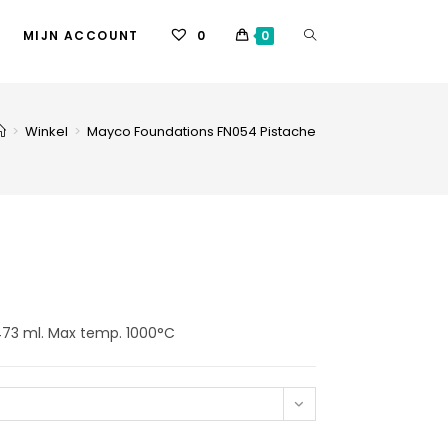
MIJN ACCOUNT
0
0
>
Winkel
>
Mayco Foundations FN054 Pistache
n 473 ml. Max temp. 1000°C