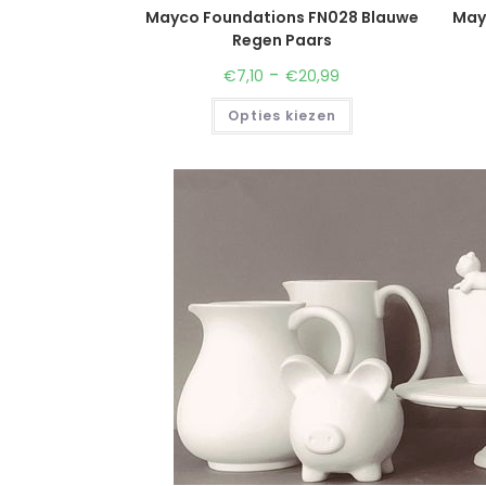
Mayco Foundations FN028 Blauwe
May
Regen Paars
-
€
7,10
€
20,99
Opties kiezen