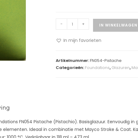
-
+
IN WINKELWAGEN
In mijn favorieten
A
l
Artikelnummer:
FN054-Pistache
t
Categorieën:
Foundations
,
Glazuren
,
Ma
e
r
n
a
t
ving
i
v
ations FN054 Pistache (Pistachio). Basisglazuur. Eenvoudig in 
e
 elementen. Ideaal in combinatie met Mayco Stroke & Coat. Kant
:
: 1000 °C. Verkrijgbaar in 118 ml – 473 ml.