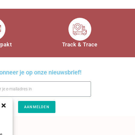
rpakt
Track & Trace
onneer je op onze nieuwsbrief!
AANMELDEN
je