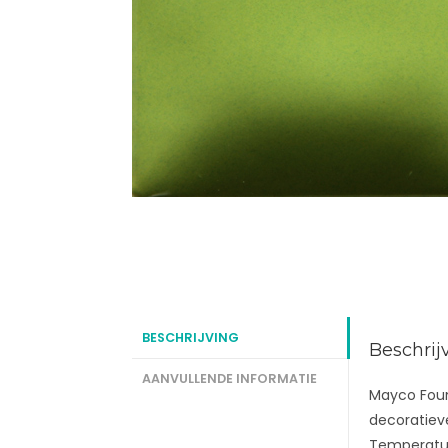
BESCHRIJVING
Beschrij
AANVULLENDE INFORMATIE
Mayco Found
decoratieve
Temperatuur