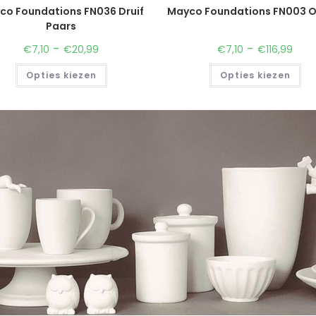
co Foundations FN036 Druif
Mayco Foundations FN003 O
Paars
-
-
€
7,10
€
20,99
€
7,10
€
116,99
Opties kiezen
Opties kiezen