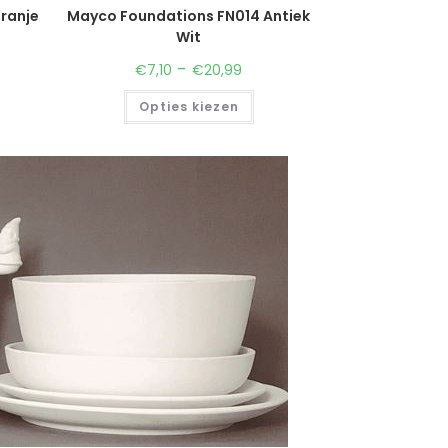
ranje
Mayco Foundations FN014 Antiek
Wit
-
€
7,10
€
20,99
Opties kiezen