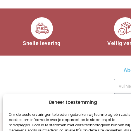
Snelle levering
Veilig ve
Ab
Beheer toestemming
A
Om de beste ervaringen te bieden, gebruiken wij technologieën zoals
cookies om informatie over je apparaat op te slaan en/of te
l
raadplegen. Door in te stemmen met deze technologieën kunnen wij
t
gegevens zoals surfgedrag of unieke ID's op deze site verwerken. Als 