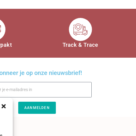
rpakt
Track & Trace
onneer je op onze nieuwsbrief!
AANMELDEN
je