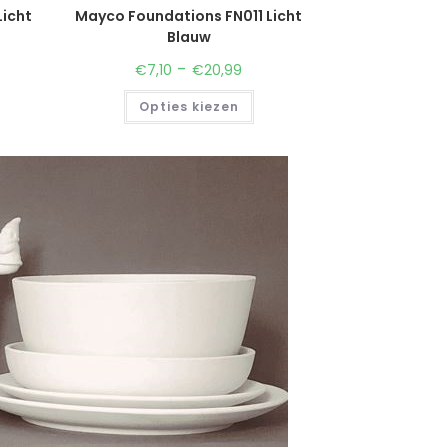
icht
Mayco Foundations FN011 Licht
Blauw
-
€
7,10
€
20,99
Opties kiezen