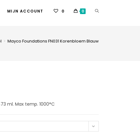
MIJN ACCOUNT
0
0
l
>
Mayco Foundations FN031 Korenbloem Blauw
n 473 ml. Max temp. 1000°C