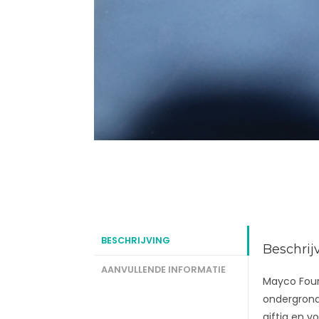
BESCHRIJVING
Beschrij
AANVULLENDE INFORMATIE
Mayco Found
ondergrond
giftig en v