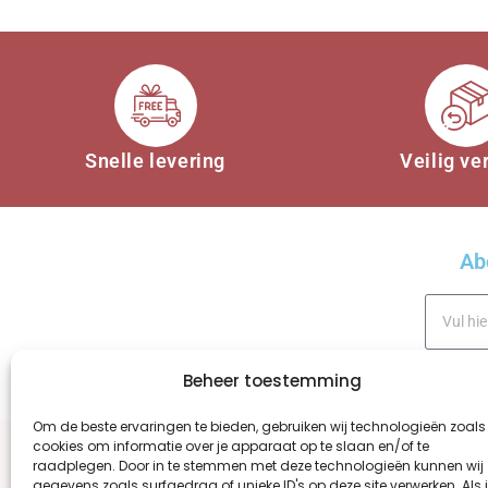
Snelle levering
Veilig ve
Ab
Beheer toestemming
A
Om de beste ervaringen te bieden, gebruiken wij technologieën zoals
cookies om informatie over je apparaat op te slaan en/of te
l
raadplegen. Door in te stemmen met deze technologieën kunnen wij
t
gegevens zoals surfgedrag of unieke ID's op deze site verwerken. Als 