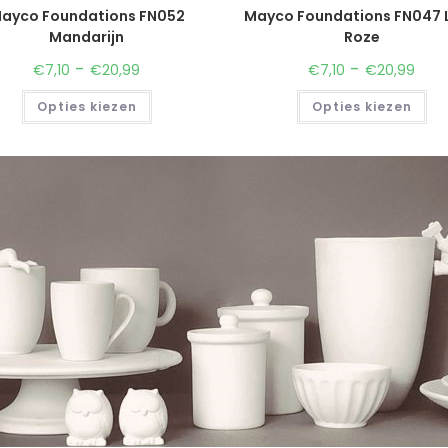
ayco Foundations FN052
Mayco Foundations FN047 L
Mandarijn
Roze
-
-
€
7,10
€
20,99
€
7,10
€
20,99
Opties kiezen
Opties kiezen