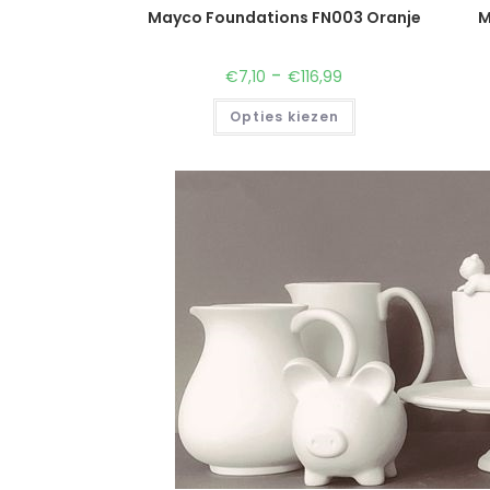
Mayco Foundations FN003 Oranje
M
-
€
7,10
€
116,99
Opties kiezen