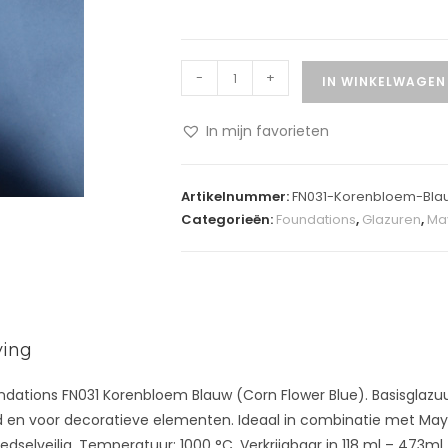
-
+
IN WINKELWAGEN
In mijn favorieten
A
l
Artikelnummer:
FN031-Korenbloem-Bla
t
Categorieën:
Foundations
,
Glazuren
,
Ma
e
r
n
a
t
ving
i
v
ations FN031 Korenbloem Blauw (Corn Flower Blue). Basisglazuur
e
 en voor decoratieve elementen. Ideaal in combinatie met Mayc
:
oedselveilig. Temperatuur: 1000 °C. Verkrijgbaar in 118 ml – 473ml.