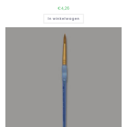
€
4,26
In winkelwagen