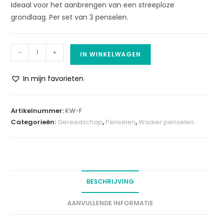
Ideaal voor het aanbrengen van een streeploze
grondlaag. Per set van 3 penselen.
-
+
IN WINKELWAGEN
In mijn favorieten
A
l
Artikelnummer:
KW-F
t
Categorieën:
Gereedschap
,
Penselen
,
Waaier penselen
e
r
n
a
t
BESCHRIJVING
i
v
AANVULLENDE INFORMATIE
e