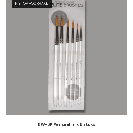
NIET OP VOORRAAD
KW-6P Penseel mix 6 stuks