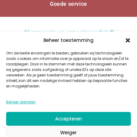
Goede service
Abonneer je op onze nieuwsbrief!
Beheer toestemming
Om de beste ervaringen te bieden, gebruiken wij technologieën
zoals cookies om informatie over je apparaat op te slaan en/of te
raadplegen. Door in te stemmen met deze technologieën kunnen
AANMELDEN
wij gegevens zoals surfgedrag of unieke ID's op deze site
verwerken. Als je geen toestemming geeft of jouw toestemming
A
intrekt, kan dit een nadelige invloed hebben op bepaalde functies
l
en mogelijkheden.
t
WINKEL
OVER ONS
BESTELLEN EN BEZORGEN
KWALITEIT
GLAZUREN
e
Beheer diensten
PRIVACY
COOKIES
ALGEMENE VOORWAARDEN
CONTACT
r
n
Accepteren
a
t
Weiger