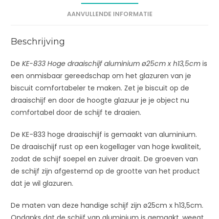
v
AANVULLENDE INFORMATIE
e
:
Beschrijving
De
KE-833 Hoge draaischijf aluminium ø25cm x h13,5cm
is
een onmisbaar gereedschap om het glazuren van je
biscuit comfortabeler te maken. Zet je biscuit op de
draaischijf en door de hoogte glazuur je je object nu
comfortabel door de schijf te draaien.
De KE-833 hoge draaischijf is gemaakt van aluminium.
De draaischijf rust op een kogellager van hoge kwaliteit,
zodat de schijf soepel en zuiver draait. De groeven van
de schijf zijn afgestemd op de grootte van het product
dat je wil glazuren.
De maten van deze handige schijf
zijn ø25cm x h13,5cm.
Ondanks dat de schijf van aluminium is gemaakt, weegt