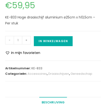
€
59,95
KE-833 Hoge draaischijf aluminium ø25cm x h13,5cm –
Per stuk
-
+
IN WINKELWAGEN
In mijn favorieten
A
l
Artikelnummer:
KE-833
t
Categorieën:
Accessoires
,
Draaischijven
,
Gereedschap
e
r
n
a
t
BESCHRIJVING
i