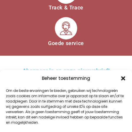
Track & Trace
Goede service
Abonneer je op onze nieuwsbrief!
Beheer toestemming
Om de beste ervaringen te bieden, gebruiken wij technologieën
zoals cookies om informatie over je apparaat op te slaan en/of te
raadplegen. Door in te stemmen met deze technologieën kunnen
AANMELDEN
wij gegevens zoals surfgedrag of unieke ID's op deze site
verwerken. Als je geen toestemming geeft of jouw toestemming
A
intrekt, kan dit een nadelige invloed hebben op bepaalde functies
l
en mogelijkheden.
t
WINKEL
OVER ONS
BESTELLEN EN BEZORGEN
KWALITEIT
GLAZUREN