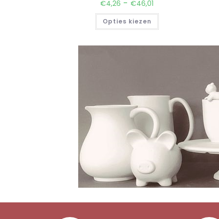
-
€
4,26
€
46,01
Opties kiezen