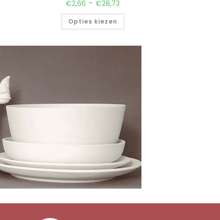
-
€
2,66
€
28,73
Opties kiezen