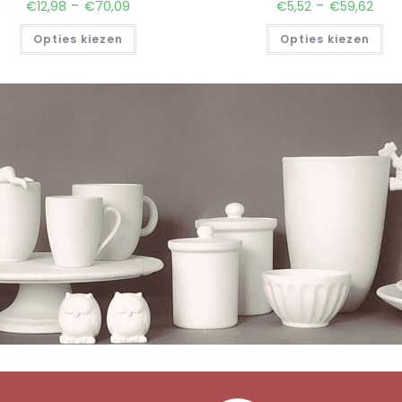
-
-
€
12,98
€
70,09
€
5,52
€
59,62
Opties kiezen
Opties kiezen