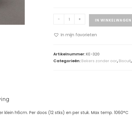
-
+
IN WINKELWAGEN
In mijn favorieten
A
l
Artikelnummer:
KE-320
t
Categorieën:
Bekers zonder oor
,
Biscuit
e
r
n
a
t
ving
i
v
r klein h6cm. Per doos (12 stks) en per stuk. Max temp. 1060°C
e
: