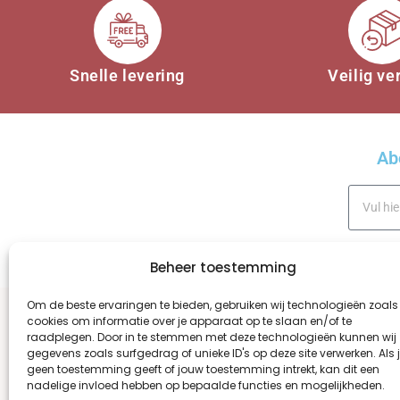
Snelle levering
Veilig ve
Ab
Beheer toestemming
A
Om de beste ervaringen te bieden, gebruiken wij technologieën zoals
l
cookies om informatie over je apparaat op te slaan en/of te
t
raadplegen. Door in te stemmen met deze technologieën kunnen wij
WINKEL
OVER ONS
BESTELLEN EN BEZOR
gegevens zoals surfgedrag of unieke ID's op deze site verwerken. Als 
e
geen toestemming geeft of jouw toestemming intrekt, kan dit een
r
nadelige invloed hebben op bepaalde functies en mogelijkheden.