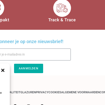
rpakt
Track & Trace
onneer je op onze nieuwsbrief!
AANMELDEN
GEN
KWALITEIT
GLAZUREN
PRIVACY
COOKIES
ALGEMENE VOORWAARDEN
CO
je