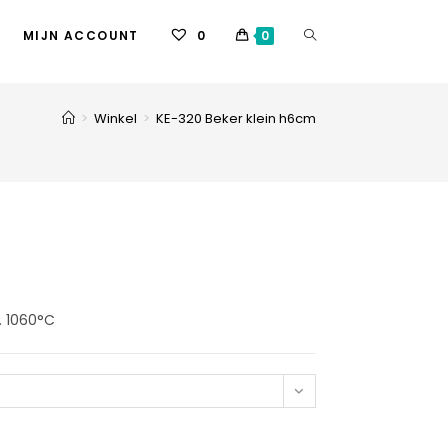
MIJN ACCOUNT
0
0
>
Winkel
>
KE-320 Beker klein h6cm
. 1060°C