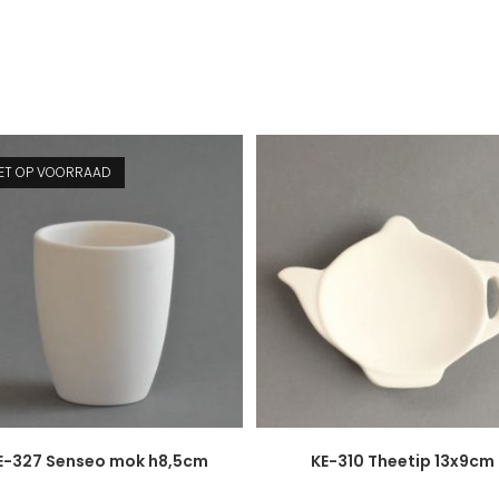
IET OP VOORRAAD
E-327 Senseo mok h8,5cm
KE-310 Theetip 13x9cm