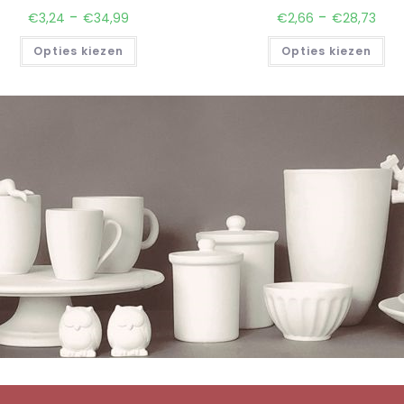
-
-
€
3,24
€
34,99
€
2,66
€
28,73
Opties kiezen
Opties kiezen