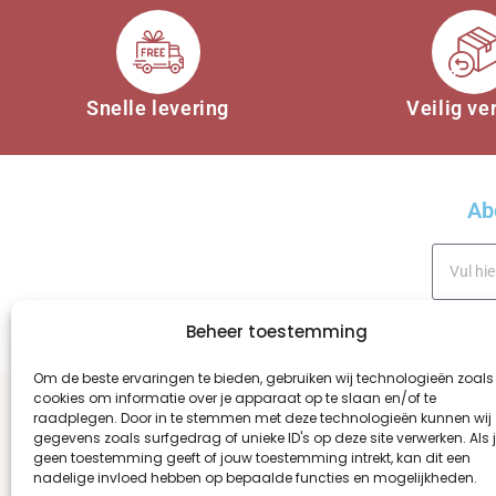
Snelle levering
Veilig ve
Ab
Beheer toestemming
A
Om de beste ervaringen te bieden, gebruiken wij technologieën zoals
cookies om informatie over je apparaat op te slaan en/of te
l
raadplegen. Door in te stemmen met deze technologieën kunnen wij
t
gegevens zoals surfgedrag of unieke ID's op deze site verwerken. Als 
WINKEL
OVER ONS
BESTELLEN EN BEZOR
e
geen toestemming geeft of jouw toestemming intrekt, kan dit een
nadelige invloed hebben op bepaalde functies en mogelijkheden.
r