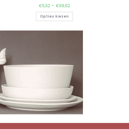
-
€
5,52
€
59,62
Opties kiezen