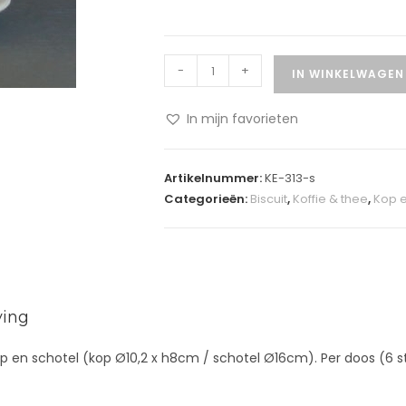
-
+
IN WINKELWAGEN
In mijn favorieten
A
l
Artikelnummer:
KE-313-s
t
Categorieën:
Biscuit
,
Koffie & thee
,
Kop e
e
r
n
a
t
ving
i
v
p en schotel (kop Ø10,2 x h8cm / schotel Ø16cm). Per doos (6 s
e
: