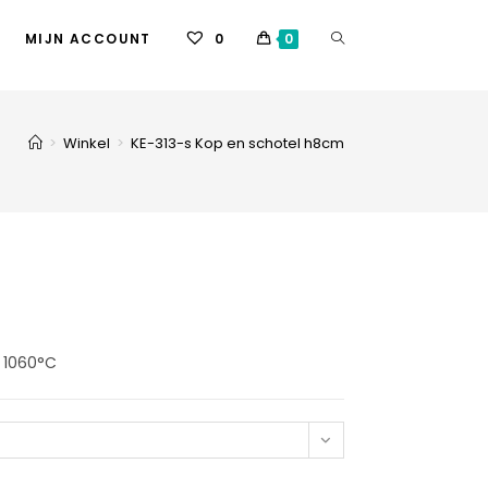
MIJN ACCOUNT
0
0
>
Winkel
>
KE-313-s Kop en schotel h8cm
. 1060°C