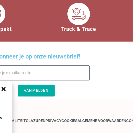
rpakt
Track & Trace
onneer je op onze nieuwsbrief!
AANMELDEN
je
GEN
KWALITEIT
GLAZUREN
PRIVACY
COOKIES
ALGEMENE VOORWAARDEN
CO