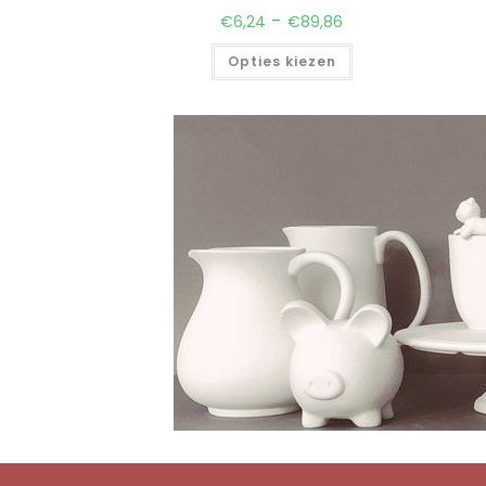
-
€
6,24
€
89,86
Opties kiezen