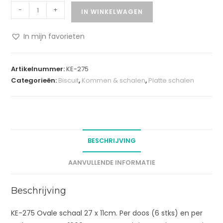
-
+
IN WINKELWAGEN
In mijn favorieten
A
l
Artikelnummer:
KE-275
t
Categorieën:
Biscuit
,
Kommen & schalen
,
Platte schalen
e
r
n
a
t
BESCHRIJVING
i
v
AANVULLENDE INFORMATIE
e
:
Beschrijving
KE-275 Ovale schaal 27 x 11cm. Per doos (6 stks) en per