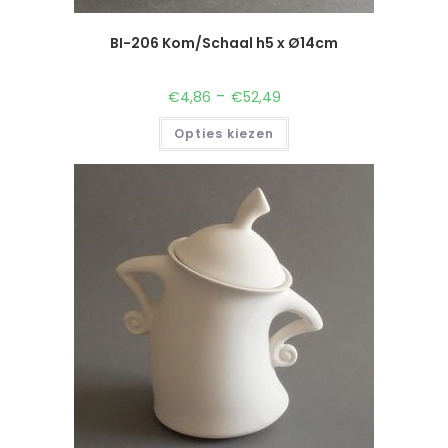
BI-206 Kom/Schaal h5 x Ø14cm
-
€
4,86
€
52,49
Opties kiezen