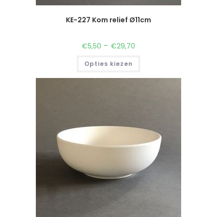
KE-227 Kom relief Ø11cm
-
€
5,50
€
29,70
Opties kiezen