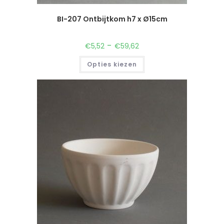
BI-207 Ontbijtkom h7 x Ø15cm
-
€
5,52
€
59,62
Opties kiezen