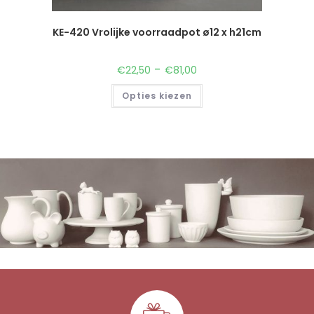
KE-420 Vrolijke voorraadpot ø12 x h21cm
-
€
22,50
€
81,00
Opties kiezen