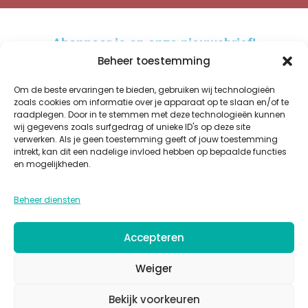
Abonneer je op onze nieuwsbrief!
Beheer toestemming
Om de beste ervaringen te bieden, gebruiken wij technologieën
zoals cookies om informatie over je apparaat op te slaan en/of te
raadplegen. Door in te stemmen met deze technologieën kunnen
AANMELDEN
wij gegevens zoals surfgedrag of unieke ID's op deze site
verwerken. Als je geen toestemming geeft of jouw toestemming
A
intrekt, kan dit een nadelige invloed hebben op bepaalde functies
l
en mogelijkheden.
t
WINKEL
OVER ONS
BESTELLEN EN BEZORGEN
KWALITEIT
GLAZUREN
e
Beheer diensten
PRIVACY
COOKIES
ALGEMENE VOORWAARDEN
CONTACT
r
n
Accepteren
a
t
Weiger
i
Bekijk voorkeuren
v