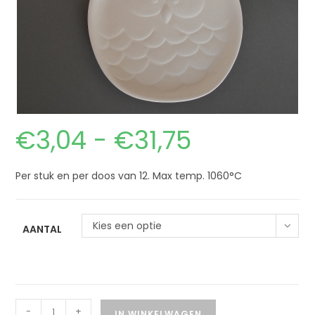
€
3,04
-
€
31,75
Per stuk en per doos van 12. Max temp. 1060°C
Kies een optie
AANTAL
-
+
IN WINKELWAGEN