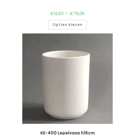
-
€
13,83
€
79,05
Opties kiezen
KE-400 Lepelvaas h16cm