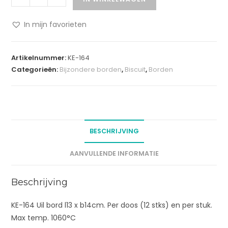
In mijn favorieten
A
l
Artikelnummer:
KE-164
t
Categorieën:
Bijzondere borden
,
Biscuit
,
Borden
e
r
n
a
t
BESCHRIJVING
i
v
AANVULLENDE INFORMATIE
e
:
Beschrijving
KE-164 Uil bord l13 x b14cm. Per doos (12 stks) en per stuk.
Max temp. 1060°C