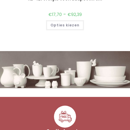
-
€
17,70
€
92,39
Opties kiezen