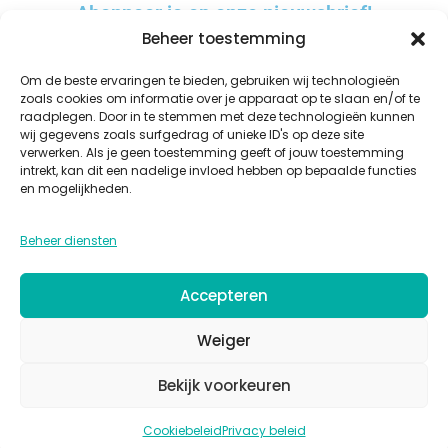
Abonneer je op onze nieuwsbrief!
Beheer toestemming
Om de beste ervaringen te bieden, gebruiken wij technologieën
zoals cookies om informatie over je apparaat op te slaan en/of te
raadplegen. Door in te stemmen met deze technologieën kunnen
AANMELDEN
wij gegevens zoals surfgedrag of unieke ID's op deze site
verwerken. Als je geen toestemming geeft of jouw toestemming
A
intrekt, kan dit een nadelige invloed hebben op bepaalde functies
l
en mogelijkheden.
t
WINKEL
OVER ONS
BESTELLEN EN BEZORGEN
KWALITEIT
GLAZUREN
e
Beheer diensten
PRIVACY
COOKIES
ALGEMENE VOORWAARDEN
CONTACT
r
n
Accepteren
a
t
Weiger
i
Bekijk voorkeuren
v
© Copyright 2026 – Bonaparte Keramiek
e
Cookiebeleid
Privacy beleid
: