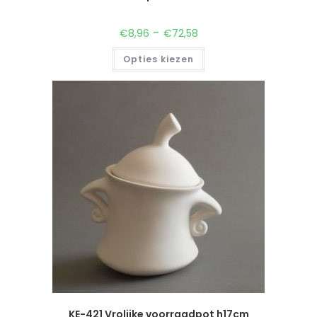
-
€
8,96
€
72,58
Opties kiezen
KE-421 Vrolijke voorraadpot h17cm