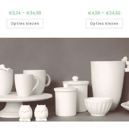
-
-
€
3,24
€
34,99
€
4,56
€
24,62
Opties kiezen
Opties kiezen