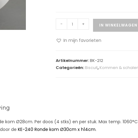
-
+
IN WINKELWAGEN
In mijn favorieten
A
l
Artikelnummer:
BK-212
t
Categorieën:
Biscuit
,
Kommen & schale
e
r
n
a
t
ving
i
v
e kom Ø28cm. Per doos (4 stks) en per stuk. Max temp. 1060°C –
e
 door de
KE-240 Ronde kom Ø30cm x h14cm
.
: