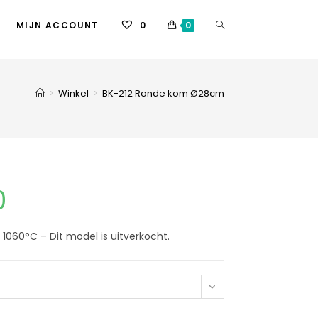
MIJN ACCOUNT
0
0
>
Winkel
>
BK-212 Ronde kom Ø28cm
0
1060°C – Dit model is uitverkocht.