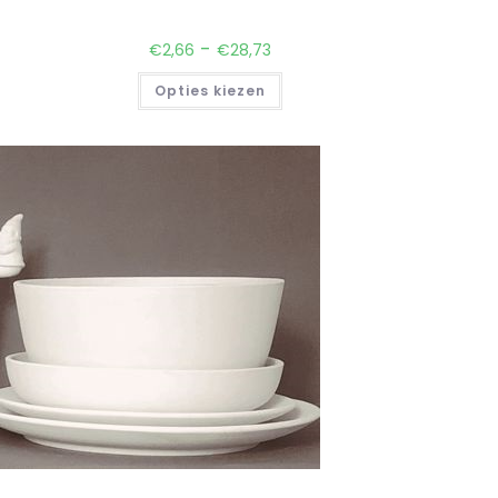
-
€
2,66
€
28,73
Opties kiezen