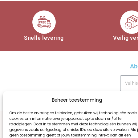
Snelle levering
Veilig ve
Ab
Beheer toestemming
A
Om de beste ervaringen te bieden, gebruiken wij technologieën zoals
cookies om informatie over je apparaat op te slaan en/of te
l
raadplegen. Door in te stemmen met deze technologieën kunnen wij
t
gegevens zoals surfgedrag of unieke ID's op deze site verwerken. Als 
WINKEL
OVER ONS
BESTELLEN EN BEZOR
e
geen toestemming geeft of jouw toestemming intrekt, kan dit een