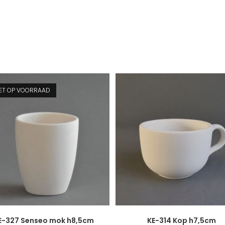
IET OP VOORRAAD
E-327 Senseo mok h8,5cm
KE-314 Kop h7,5cm