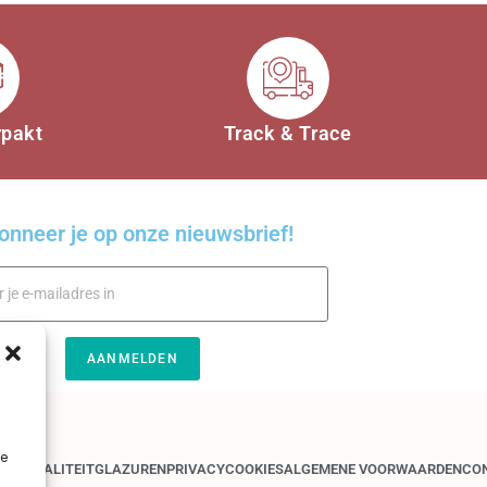
rpakt
Track & Trace
onneer je op onze nieuwsbrief!
AANMELDEN
je
GEN
KWALITEIT
GLAZUREN
PRIVACY
COOKIES
ALGEMENE VOORWAARDEN
CO