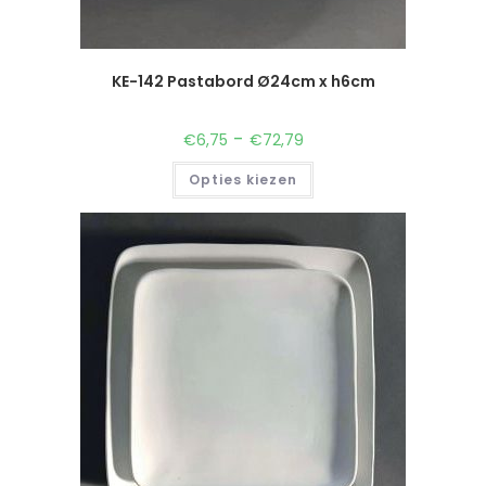
KE-142 Pastabord Ø24cm x h6cm
-
€
6,75
€
72,79
Opties kiezen