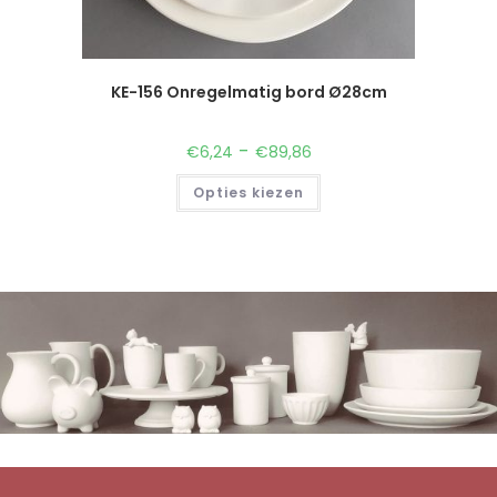
KE-156 Onregelmatig bord Ø28cm
-
€
6,24
€
89,86
Opties kiezen