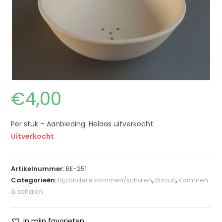
€
4,00
Per stuk – Aanbieding. Helaas uitverkocht.
Uitverkocht
Artikelnummer:
BE-251
Categorieën:
Bijzondere kommen/schalen
,
Biscuit
,
Kommen
& schalen
In mijn favorieten