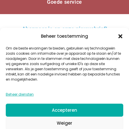
Goede service
Abonneer je op onze nieuwsbrief!
Beheer toestemming
Om de beste ervaringen te bieden, gebruiken wij technologieën
zoals cookies om informatie over je apparaat op te slaan en/of te
raadplegen. Door in te stemmen met deze technologieën kunnen
AANMELDEN
wij gegevens zoals surfgedrag of unieke ID's op deze site
verwerken. Als je geen toestemming geeft of jouw toestemming
A
intrekt, kan dit een nadelige invloed hebben op bepaalde functies
l
en mogelijkheden.
t
WINKEL
OVER ONS
BESTELLEN EN BEZORGEN
KWALITEIT
GLAZUREN
e
Beheer diensten
PRIVACY
COOKIES
ALGEMENE VOORWAARDEN
CONTACT
r
n
Accepteren
a
t
Weiger
i